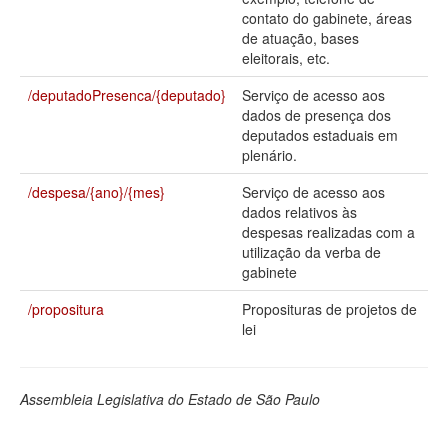
contato do gabinete, áreas
Deputados Estaduais
de atuação, bases
eleitorais, etc.
Administração
/deputadoPresenca/{deputado}
Serviço de acesso aos
Legislação
dados de presença dos
deputados estaduais em
Agenda
plenário.
Perguntas frequentes
/despesa/{ano}/{mes}
Serviço de acesso aos
dados relativos às
Contato
despesas realizadas com a
utilização da verba de
gabinete
/propositura
Proposituras de projetos de
lei
Assembleia Legislativa do Estado de São Paulo