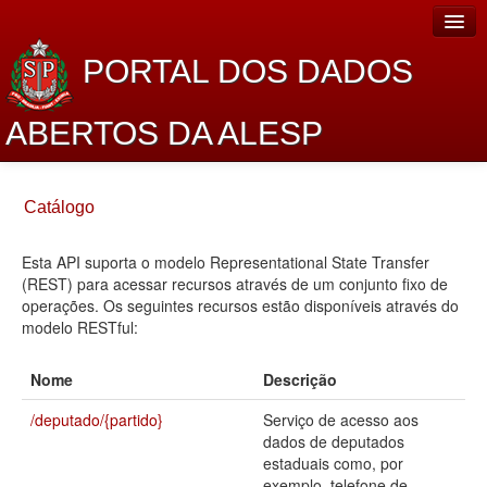
PORTAL DOS DADOS
ABERTOS DA ALESP
Home
Catálogo
Sobre o projeto
Esta API suporta o modelo Representational State Transfer
Dados Abertos Alesp
(REST) para acessar recursos através de um conjunto fixo de
Lei de Acesso à Informação
operações. Os seguintes recursos estão disponíveis através do
modelo RESTful:
Dados Governamentais Abertos
Nome
Descrição
Planejamento
/deputado/{partido}
Serviço de acesso aos
Catálogo de dados
dados de deputados
estaduais como, por
Processo Legislativo
exemplo, telefone de