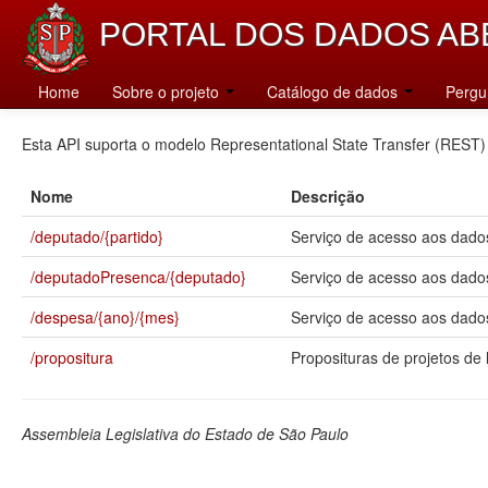
PORTAL DOS DADOS AB
Catálogo
Home
Sobre o projeto
Catálogo de dados
Pergu
Esta API suporta o modelo Representational State Transfer (REST)
Nome
Descrição
/deputado/{partido}
Serviço de acesso aos dados
/deputadoPresenca/{deputado}
Serviço de acesso aos dado
/despesa/{ano}/{mes}
Serviço de acesso aos dados
/propositura
Proposituras de projetos de l
Assembleia Legislativa do Estado de São Paulo