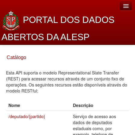
PORTAL DOS DADOS
ABERTOS DA ALESP
Home
Catálogo
Sobre o projeto
Esta API suporta o modelo Representational State Transfer
Dados Abertos Alesp
(REST) para acessar recursos através de um conjunto fixo de
Lei de Acesso à Informação
operações. Os seguintes recursos estão disponíveis através do
modelo RESTful:
Dados Governamentais Abertos
Nome
Descrição
Planejamento
/deputado/{partido}
Serviço de acesso aos
Catálogo de dados
dados de deputados
estaduais como, por
Processo Legislativo
exemplo, telefone de