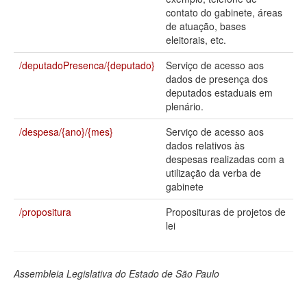
contato do gabinete, áreas
Deputados Estaduais
de atuação, bases
eleitorais, etc.
Administração
/deputadoPresenca/{deputado}
Serviço de acesso aos
Legislação
dados de presença dos
deputados estaduais em
Agenda
plenário.
Perguntas frequentes
/despesa/{ano}/{mes}
Serviço de acesso aos
dados relativos às
Contato
despesas realizadas com a
utilização da verba de
gabinete
/propositura
Proposituras de projetos de
lei
Assembleia Legislativa do Estado de São Paulo