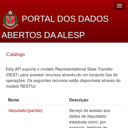
PORTAL DOS DADOS
ABERTOS DA ALESP
Home
Catálogo
Sobre o projeto
Esta API suporta o modelo Representational State Transfer
Dados Abertos Alesp
(REST) para acessar recursos através de um conjunto fixo de
Lei de Acesso à Informação
operações. Os seguintes recursos estão disponíveis através do
modelo RESTful:
Dados Governamentais Abertos
Nome
Descrição
Planejamento
/deputado/{partido}
Serviço de acesso aos
Catálogo de dados
dados de deputados
estaduais como, por
Processo Legislativo
exemplo, telefone de