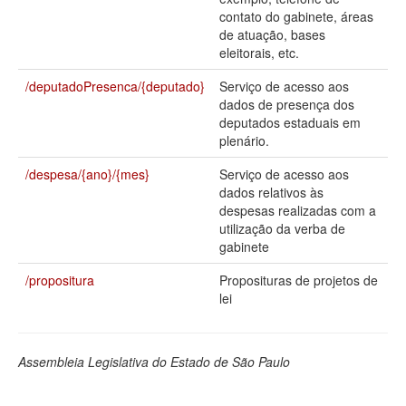
contato do gabinete, áreas
Deputados Estaduais
de atuação, bases
eleitorais, etc.
Administração
/deputadoPresenca/{deputado}
Serviço de acesso aos
Legislação
dados de presença dos
deputados estaduais em
Agenda
plenário.
Perguntas frequentes
/despesa/{ano}/{mes}
Serviço de acesso aos
dados relativos às
Contato
despesas realizadas com a
utilização da verba de
gabinete
/propositura
Proposituras de projetos de
lei
Assembleia Legislativa do Estado de São Paulo