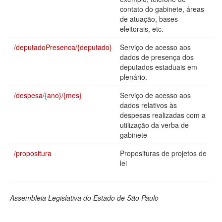
contato do gabinete, áreas
Deputados Estaduais
de atuação, bases
eleitorais, etc.
Administração
/deputadoPresenca/{deputado}
Serviço de acesso aos
Legislação
dados de presença dos
deputados estaduais em
Agenda
plenário.
Perguntas frequentes
/despesa/{ano}/{mes}
Serviço de acesso aos
dados relativos às
Contato
despesas realizadas com a
utilização da verba de
gabinete
/propositura
Proposituras de projetos de
lei
Assembleia Legislativa do Estado de São Paulo