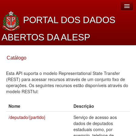
PORTAL DOS DADOS
ABERTOS DA ALESP
Home
Catálogo
Sobre o projeto
Esta API suporta o modelo Representational State Transfer
Dados Abertos Alesp
(REST) para acessar recursos através de um conjunto fixo de
Lei de Acesso à Informação
operações. Os seguintes recursos estão disponíveis através do
modelo RESTful:
Dados Governamentais Abertos
Nome
Descrição
Planejamento
/deputado/{partido}
Serviço de acesso aos
Catálogo de dados
dados de deputados
estaduais como, por
Processo Legislativo
exemplo, telefone de