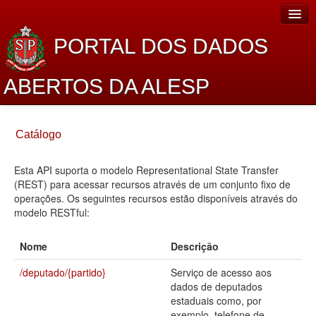
PORTAL DOS DADOS
ABERTOS DA ALESP
Home
Catálogo
Sobre o projeto
Esta API suporta o modelo Representational State Transfer
Dados Abertos Alesp
(REST) para acessar recursos através de um conjunto fixo de
Lei de Acesso à Informação
operações. Os seguintes recursos estão disponíveis através do
modelo RESTful:
Dados Governamentais Abertos
Nome
Descrição
Planejamento
/deputado/{partido}
Serviço de acesso aos
Catálogo de dados
dados de deputados
estaduais como, por
Processo Legislativo
exemplo, telefone de