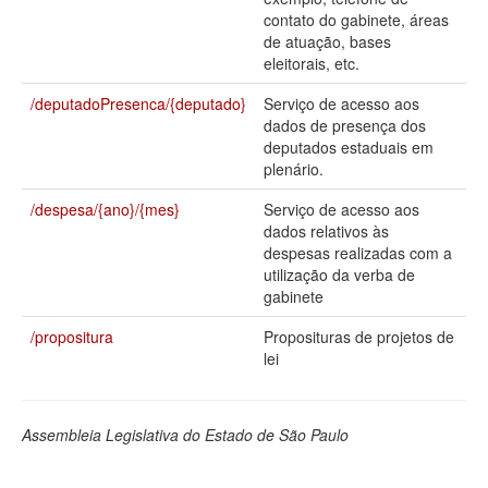
contato do gabinete, áreas
Deputados Estaduais
de atuação, bases
eleitorais, etc.
Administração
/deputadoPresenca/{deputado}
Serviço de acesso aos
Legislação
dados de presença dos
deputados estaduais em
Agenda
plenário.
Perguntas frequentes
/despesa/{ano}/{mes}
Serviço de acesso aos
dados relativos às
Contato
despesas realizadas com a
utilização da verba de
gabinete
/propositura
Proposituras de projetos de
lei
Assembleia Legislativa do Estado de São Paulo