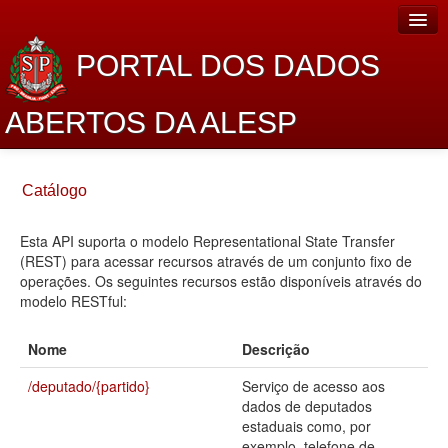
PORTAL DOS DADOS
ABERTOS DA ALESP
Home
Catálogo
Sobre o projeto
Esta API suporta o modelo Representational State Transfer
Dados Abertos Alesp
(REST) para acessar recursos através de um conjunto fixo de
Lei de Acesso à Informação
operações. Os seguintes recursos estão disponíveis através do
modelo RESTful:
Dados Governamentais Abertos
Nome
Descrição
Planejamento
/deputado/{partido}
Serviço de acesso aos
Catálogo de dados
dados de deputados
estaduais como, por
Processo Legislativo
exemplo, telefone de