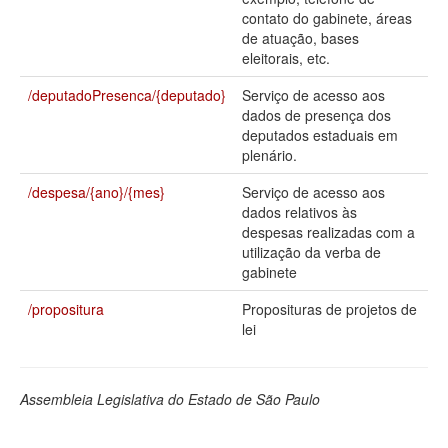
contato do gabinete, áreas
Deputados Estaduais
de atuação, bases
eleitorais, etc.
Administração
/deputadoPresenca/{deputado}
Serviço de acesso aos
Legislação
dados de presença dos
deputados estaduais em
Agenda
plenário.
Perguntas frequentes
/despesa/{ano}/{mes}
Serviço de acesso aos
dados relativos às
Contato
despesas realizadas com a
utilização da verba de
gabinete
/propositura
Proposituras de projetos de
lei
Assembleia Legislativa do Estado de São Paulo