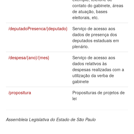
contato do gabinete, áreas
Deputados Estaduais
de atuação, bases
eleitorais, etc.
Administração
/deputadoPresenca/{deputado}
Serviço de acesso aos
Legislação
dados de presença dos
deputados estaduais em
Agenda
plenário.
Perguntas frequentes
/despesa/{ano}/{mes}
Serviço de acesso aos
dados relativos às
Contato
despesas realizadas com a
utilização da verba de
gabinete
/propositura
Proposituras de projetos de
lei
Assembleia Legislativa do Estado de São Paulo