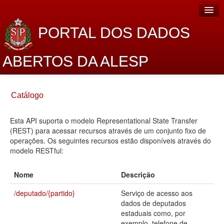
PORTAL DOS DADOS
ABERTOS DA ALESP
Home
Catálogo
Sobre o projeto
Esta API suporta o modelo Representational State Transfer
Dados Abertos Alesp
(REST) para acessar recursos através de um conjunto fixo de
Lei de Acesso à Informação
operações. Os seguintes recursos estão disponíveis através do
modelo RESTful:
Dados Governamentais Abertos
Nome
Descrição
Planejamento
/deputado/{partido}
Serviço de acesso aos
Catálogo de dados
dados de deputados
estaduais como, por
Processo Legislativo
exemplo, telefone de