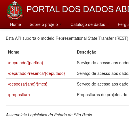
PORTAL DOS DADOS AB
Catálogo
Home
Sobre o projeto
Catálogo de dados
Pergu
Esta API suporta o modelo Representational State Transfer (REST)
Nome
Descrição
/deputado/{partido}
Serviço de acesso aos dados
/deputadoPresenca/{deputado}
Serviço de acesso aos dado
/despesa/{ano}/{mes}
Serviço de acesso aos dados
/propositura
Proposituras de projetos de l
Assembleia Legislativa do Estado de São Paulo