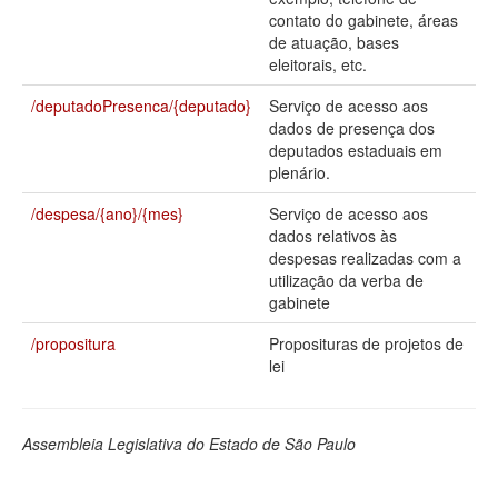
contato do gabinete, áreas
Deputados Estaduais
de atuação, bases
eleitorais, etc.
Administração
/deputadoPresenca/{deputado}
Serviço de acesso aos
Legislação
dados de presença dos
deputados estaduais em
Agenda
plenário.
Perguntas frequentes
/despesa/{ano}/{mes}
Serviço de acesso aos
dados relativos às
Contato
despesas realizadas com a
utilização da verba de
gabinete
/propositura
Proposituras de projetos de
lei
Assembleia Legislativa do Estado de São Paulo