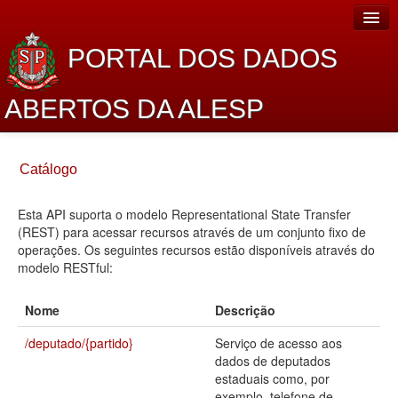
PORTAL DOS DADOS
ABERTOS DA ALESP
Home
Catálogo
Sobre o projeto
Esta API suporta o modelo Representational State Transfer
Dados Abertos Alesp
(REST) para acessar recursos através de um conjunto fixo de
Lei de Acesso à Informação
operações. Os seguintes recursos estão disponíveis através do
modelo RESTful:
Dados Governamentais Abertos
Nome
Descrição
Planejamento
/deputado/{partido}
Serviço de acesso aos
Catálogo de dados
dados de deputados
estaduais como, por
Processo Legislativo
exemplo, telefone de