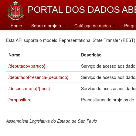
PORTAL DOS DADOS AB
Catálogo
Home
Sobre o projeto
Catálogo de dados
Pergu
Esta API suporta o modelo Representational State Transfer (REST)
Nome
Descrição
/deputado/{partido}
Serviço de acesso aos dados
/deputadoPresenca/{deputado}
Serviço de acesso aos dado
/despesa/{ano}/{mes}
Serviço de acesso aos dados
/propositura
Proposituras de projetos de l
Assembleia Legislativa do Estado de São Paulo