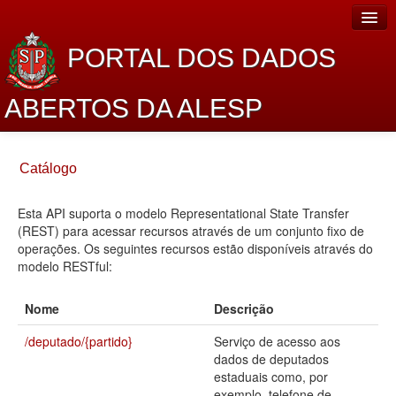
PORTAL DOS DADOS
ABERTOS DA ALESP
Home
Catálogo
Sobre o projeto
Esta API suporta o modelo Representational State Transfer
Dados Abertos Alesp
(REST) para acessar recursos através de um conjunto fixo de
Lei de Acesso à Informação
operações. Os seguintes recursos estão disponíveis através do
modelo RESTful:
Dados Governamentais Abertos
Nome
Descrição
Planejamento
/deputado/{partido}
Serviço de acesso aos
Catálogo de dados
dados de deputados
estaduais como, por
Processo Legislativo
exemplo, telefone de