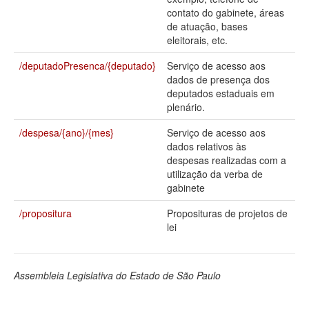
contato do gabinete, áreas
Deputados Estaduais
de atuação, bases
eleitorais, etc.
Administração
/deputadoPresenca/{deputado}
Serviço de acesso aos
Legislação
dados de presença dos
deputados estaduais em
Agenda
plenário.
Perguntas frequentes
/despesa/{ano}/{mes}
Serviço de acesso aos
dados relativos às
Contato
despesas realizadas com a
utilização da verba de
gabinete
/propositura
Proposituras de projetos de
lei
Assembleia Legislativa do Estado de São Paulo