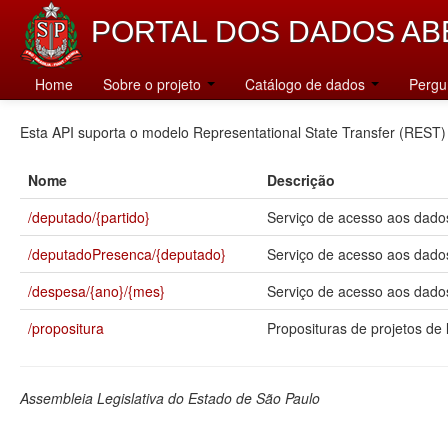
PORTAL DOS DADOS AB
Catálogo
Home
Sobre o projeto
Catálogo de dados
Pergu
Esta API suporta o modelo Representational State Transfer (REST)
Nome
Descrição
/deputado/{partido}
Serviço de acesso aos dados
/deputadoPresenca/{deputado}
Serviço de acesso aos dado
/despesa/{ano}/{mes}
Serviço de acesso aos dados
/propositura
Proposituras de projetos de l
Assembleia Legislativa do Estado de São Paulo