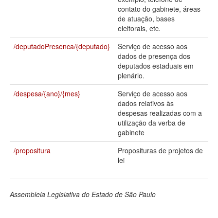
contato do gabinete, áreas
Deputados Estaduais
de atuação, bases
eleitorais, etc.
Administração
/deputadoPresenca/{deputado}
Serviço de acesso aos
Legislação
dados de presença dos
deputados estaduais em
Agenda
plenário.
Perguntas frequentes
/despesa/{ano}/{mes}
Serviço de acesso aos
dados relativos às
Contato
despesas realizadas com a
utilização da verba de
gabinete
/propositura
Proposituras de projetos de
lei
Assembleia Legislativa do Estado de São Paulo