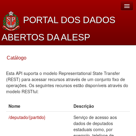
PORTAL DOS DADOS
ABERTOS DA ALESP
Home
Catálogo
Sobre o projeto
Esta API suporta o modelo Representational State Transfer
Dados Abertos Alesp
(REST) para acessar recursos através de um conjunto fixo de
Lei de Acesso à Informação
operações. Os seguintes recursos estão disponíveis através do
modelo RESTful:
Dados Governamentais Abertos
Nome
Descrição
Planejamento
/deputado/{partido}
Serviço de acesso aos
Catálogo de dados
dados de deputados
estaduais como, por
Processo Legislativo
exemplo, telefone de