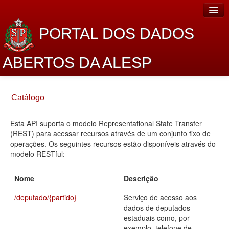
PORTAL DOS DADOS
ABERTOS DA ALESP
Home
Catálogo
Sobre o projeto
Esta API suporta o modelo Representational State Transfer
Dados Abertos Alesp
(REST) para acessar recursos através de um conjunto fixo de
Lei de Acesso à Informação
operações. Os seguintes recursos estão disponíveis através do
modelo RESTful:
Dados Governamentais Abertos
Nome
Descrição
Planejamento
/deputado/{partido}
Serviço de acesso aos
Catálogo de dados
dados de deputados
estaduais como, por
Processo Legislativo
exemplo, telefone de