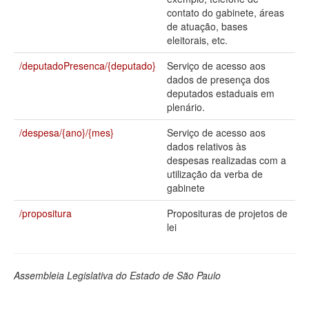
contato do gabinete, áreas
Deputados Estaduais
de atuação, bases
eleitorais, etc.
Administração
/deputadoPresenca/{deputado}
Serviço de acesso aos
Legislação
dados de presença dos
deputados estaduais em
Agenda
plenário.
Perguntas frequentes
/despesa/{ano}/{mes}
Serviço de acesso aos
dados relativos às
Contato
despesas realizadas com a
utilização da verba de
gabinete
/propositura
Proposituras de projetos de
lei
Assembleia Legislativa do Estado de São Paulo