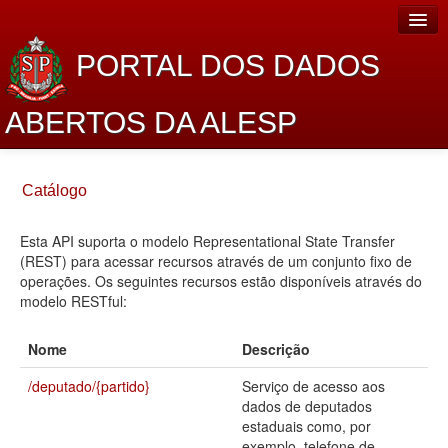
PORTAL DOS DADOS
ABERTOS DA ALESP
Home
Catálogo
Sobre o projeto
Esta API suporta o modelo Representational State Transfer
Dados Abertos Alesp
(REST) para acessar recursos através de um conjunto fixo de
Lei de Acesso à Informação
operações. Os seguintes recursos estão disponíveis através do
modelo RESTful:
Dados Governamentais Abertos
Nome
Descrição
Planejamento
/deputado/{partido}
Serviço de acesso aos
Catálogo de dados
dados de deputados
estaduais como, por
Processo Legislativo
exemplo, telefone de