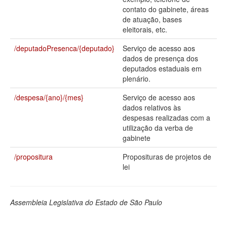
contato do gabinete, áreas
Deputados Estaduais
de atuação, bases
eleitorais, etc.
Administração
/deputadoPresenca/{deputado}
Serviço de acesso aos
Legislação
dados de presença dos
deputados estaduais em
Agenda
plenário.
Perguntas frequentes
/despesa/{ano}/{mes}
Serviço de acesso aos
dados relativos às
Contato
despesas realizadas com a
utilização da verba de
gabinete
/propositura
Proposituras de projetos de
lei
Assembleia Legislativa do Estado de São Paulo