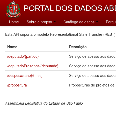
PORTAL DOS DADOS AB
Catálogo
Home
Sobre o projeto
Catálogo de dados
Pergu
Esta API suporta o modelo Representational State Transfer (REST)
Nome
Descrição
/deputado/{partido}
Serviço de acesso aos dados
/deputadoPresenca/{deputado}
Serviço de acesso aos dado
/despesa/{ano}/{mes}
Serviço de acesso aos dados
/propositura
Proposituras de projetos de l
Assembleia Legislativa do Estado de São Paulo