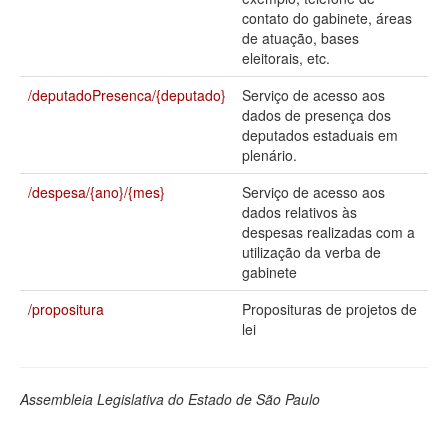
contato do gabinete, áreas
Deputados Estaduais
de atuação, bases
eleitorais, etc.
Administração
/deputadoPresenca/{deputado}
Serviço de acesso aos
Legislação
dados de presença dos
deputados estaduais em
Agenda
plenário.
Perguntas frequentes
/despesa/{ano}/{mes}
Serviço de acesso aos
dados relativos às
Contato
despesas realizadas com a
utilização da verba de
gabinete
/propositura
Proposituras de projetos de
lei
Assembleia Legislativa do Estado de São Paulo