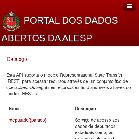
PORTAL DOS DADOS
ABERTOS DA ALESP
Home
Catálogo
Sobre o projeto
Esta API suporta o modelo Representational State Transfer
Dados Abertos Alesp
(REST) para acessar recursos através de um conjunto fixo de
Lei de Acesso à Informação
operações. Os seguintes recursos estão disponíveis através do
modelo RESTful:
Dados Governamentais Abertos
Nome
Descrição
Planejamento
/deputado/{partido}
Serviço de acesso aos
Catálogo de dados
dados de deputados
estaduais como, por
Processo Legislativo
exemplo, telefone de