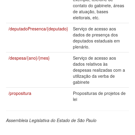
contato do gabinete, áreas
Deputados Estaduais
de atuação, bases
eleitorais, etc.
Administração
/deputadoPresenca/{deputado}
Serviço de acesso aos
Legislação
dados de presença dos
deputados estaduais em
Agenda
plenário.
Perguntas frequentes
/despesa/{ano}/{mes}
Serviço de acesso aos
dados relativos às
Contato
despesas realizadas com a
utilização da verba de
gabinete
/propositura
Proposituras de projetos de
lei
Assembleia Legislativa do Estado de São Paulo