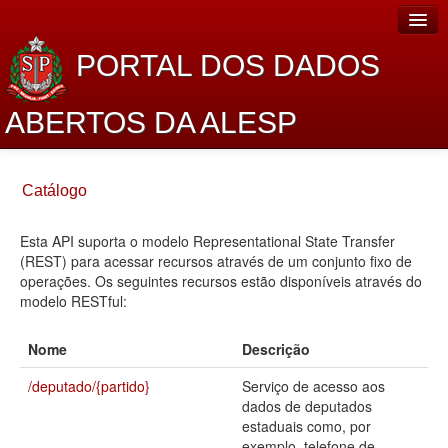
PORTAL DOS DADOS
ABERTOS DA ALESP
Home
Catálogo
Sobre o projeto
Esta API suporta o modelo Representational State Transfer
Dados Abertos Alesp
(REST) para acessar recursos através de um conjunto fixo de
Lei de Acesso à Informação
operações. Os seguintes recursos estão disponíveis através do
modelo RESTful:
Dados Governamentais Abertos
Nome
Descrição
Planejamento
/deputado/{partido}
Serviço de acesso aos
Catálogo de dados
dados de deputados
estaduais como, por
Processo Legislativo
exemplo, telefone de