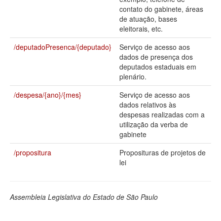
contato do gabinete, áreas
Deputados Estaduais
de atuação, bases
eleitorais, etc.
Administração
/deputadoPresenca/{deputado}
Serviço de acesso aos
Legislação
dados de presença dos
deputados estaduais em
Agenda
plenário.
Perguntas frequentes
/despesa/{ano}/{mes}
Serviço de acesso aos
dados relativos às
Contato
despesas realizadas com a
utilização da verba de
gabinete
/propositura
Proposituras de projetos de
lei
Assembleia Legislativa do Estado de São Paulo