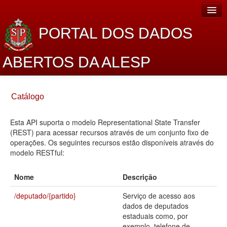
PORTAL DOS DADOS
ABERTOS DA ALESP
Home
Catálogo
Sobre o projeto
Esta API suporta o modelo Representational State Transfer
Dados Abertos Alesp
(REST) para acessar recursos através de um conjunto fixo de
Lei de Acesso à Informação
operações. Os seguintes recursos estão disponíveis através do
modelo RESTful:
Dados Governamentais Abertos
Nome
Descrição
Planejamento
/deputado/{partido}
Serviço de acesso aos
Catálogo de dados
dados de deputados
estaduais como, por
Processo Legislativo
exemplo, telefone de