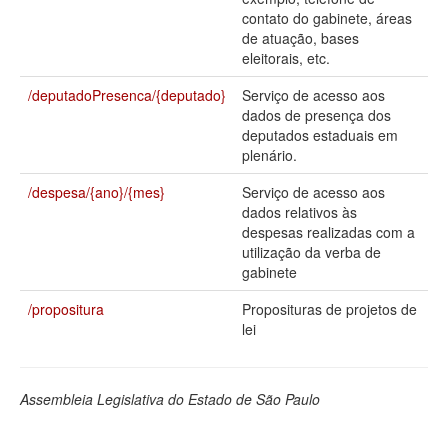
contato do gabinete, áreas
Deputados Estaduais
de atuação, bases
eleitorais, etc.
Administração
/deputadoPresenca/{deputado}
Serviço de acesso aos
Legislação
dados de presença dos
deputados estaduais em
Agenda
plenário.
Perguntas frequentes
/despesa/{ano}/{mes}
Serviço de acesso aos
dados relativos às
Contato
despesas realizadas com a
utilização da verba de
gabinete
/propositura
Proposituras de projetos de
lei
Assembleia Legislativa do Estado de São Paulo