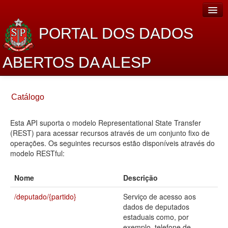
PORTAL DOS DADOS
ABERTOS DA ALESP
Home
Catálogo
Sobre o projeto
Esta API suporta o modelo Representational State Transfer
Dados Abertos Alesp
(REST) para acessar recursos através de um conjunto fixo de
Lei de Acesso à Informação
operações. Os seguintes recursos estão disponíveis através do
modelo RESTful:
Dados Governamentais Abertos
Nome
Descrição
Planejamento
/deputado/{partido}
Serviço de acesso aos
Catálogo de dados
dados de deputados
estaduais como, por
Processo Legislativo
exemplo, telefone de