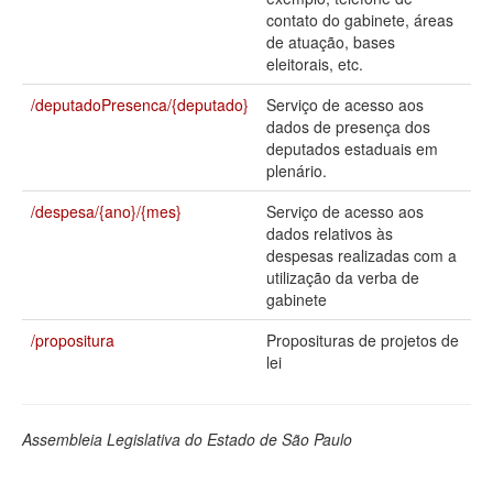
contato do gabinete, áreas
Deputados Estaduais
de atuação, bases
eleitorais, etc.
Administração
/deputadoPresenca/{deputado}
Serviço de acesso aos
Legislação
dados de presença dos
deputados estaduais em
Agenda
plenário.
Perguntas frequentes
/despesa/{ano}/{mes}
Serviço de acesso aos
dados relativos às
Contato
despesas realizadas com a
utilização da verba de
gabinete
/propositura
Proposituras de projetos de
lei
Assembleia Legislativa do Estado de São Paulo