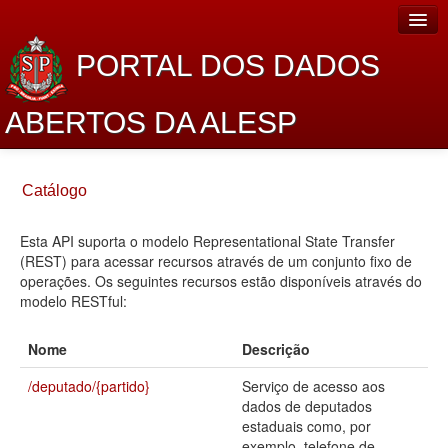
PORTAL DOS DADOS
ABERTOS DA ALESP
Home
Catálogo
Sobre o projeto
Esta API suporta o modelo Representational State Transfer
Dados Abertos Alesp
(REST) para acessar recursos através de um conjunto fixo de
Lei de Acesso à Informação
operações. Os seguintes recursos estão disponíveis através do
modelo RESTful:
Dados Governamentais Abertos
Nome
Descrição
Planejamento
/deputado/{partido}
Serviço de acesso aos
Catálogo de dados
dados de deputados
estaduais como, por
Processo Legislativo
exemplo, telefone de