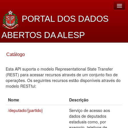
PORTAL DOS DADOS
ABERTOS DA ALESP
Home
Catálogo
Sobre o projeto
Esta API suporta o modelo Representational State Transfer
Dados Abertos Alesp
(REST) para acessar recursos através de um conjunto fixo de
Lei de Acesso à Informação
operações. Os seguintes recursos estão disponíveis através do
modelo RESTful:
Dados Governamentais Abertos
Nome
Descrição
Planejamento
/deputado/{partido}
Serviço de acesso aos
Catálogo de dados
dados de deputados
estaduais como, por
Processo Legislativo
exemplo, telefone de