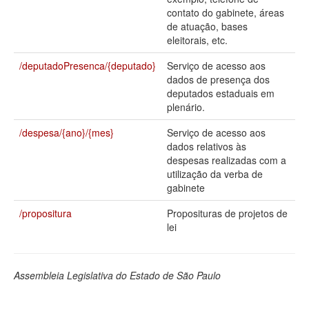
contato do gabinete, áreas
Deputados Estaduais
de atuação, bases
eleitorais, etc.
Administração
/deputadoPresenca/{deputado}
Serviço de acesso aos
Legislação
dados de presença dos
deputados estaduais em
Agenda
plenário.
Perguntas frequentes
/despesa/{ano}/{mes}
Serviço de acesso aos
dados relativos às
Contato
despesas realizadas com a
utilização da verba de
gabinete
/propositura
Proposituras de projetos de
lei
Assembleia Legislativa do Estado de São Paulo