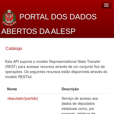
PORTAL DOS DADOS
ABERTOS DA ALESP
Home
Catálogo
Sobre o projeto
Esta API suporta o modelo Representational State Transfer
Dados Abertos Alesp
(REST) para acessar recursos através de um conjunto fixo de
Lei de Acesso à Informação
operações. Os seguintes recursos estão disponíveis através do
modelo RESTful:
Dados Governamentais Abertos
Nome
Descrição
Planejamento
/deputado/{partido}
Serviço de acesso aos
Catálogo de dados
dados de deputados
estaduais como, por
Processo Legislativo
exemplo, telefone de