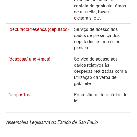
contato do gabinete, áreas
Deputados Estaduais
de atuação, bases
eleitorais, etc.
Administração
/deputadoPresenca/{deputado}
Serviço de acesso aos
Legislação
dados de presença dos
deputados estaduais em
Agenda
plenário.
Perguntas frequentes
/despesa/{ano}/{mes}
Serviço de acesso aos
dados relativos às
Contato
despesas realizadas com a
utilização da verba de
gabinete
/propositura
Proposituras de projetos de
lei
Assembleia Legislativa do Estado de São Paulo