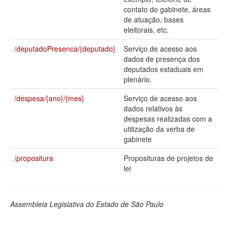
contato do gabinete, áreas
Deputados Estaduais
de atuação, bases
eleitorais, etc.
Administração
/deputadoPresenca/{deputado}
Serviço de acesso aos
Legislação
dados de presença dos
deputados estaduais em
Agenda
plenário.
Perguntas frequentes
/despesa/{ano}/{mes}
Serviço de acesso aos
dados relativos às
Contato
despesas realizadas com a
utilização da verba de
gabinete
/propositura
Proposituras de projetos de
lei
Assembleia Legislativa do Estado de São Paulo