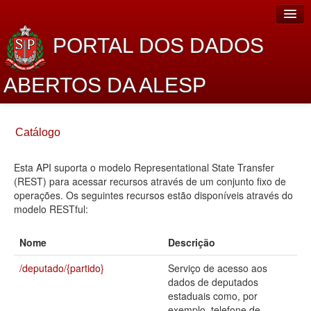
PORTAL DOS DADOS
ABERTOS DA ALESP
Home
Catálogo
Sobre o projeto
Esta API suporta o modelo Representational State Transfer
Dados Abertos Alesp
(REST) para acessar recursos através de um conjunto fixo de
Lei de Acesso à Informação
operações. Os seguintes recursos estão disponíveis através do
modelo RESTful:
Dados Governamentais Abertos
Nome
Descrição
Planejamento
/deputado/{partido}
Serviço de acesso aos
Catálogo de dados
dados de deputados
estaduais como, por
Processo Legislativo
exemplo, telefone de