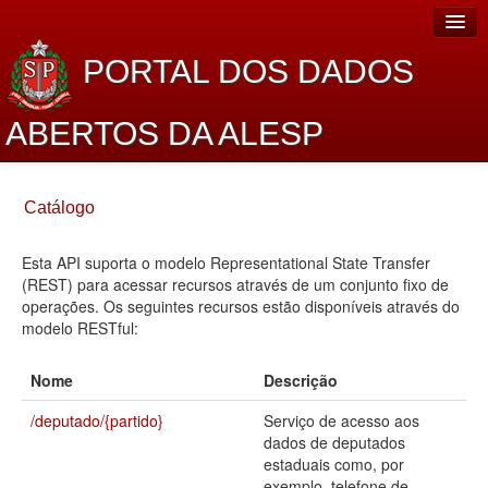
PORTAL DOS DADOS
ABERTOS DA ALESP
Home
Catálogo
Sobre o projeto
Esta API suporta o modelo Representational State Transfer
Dados Abertos Alesp
(REST) para acessar recursos através de um conjunto fixo de
Lei de Acesso à Informação
operações. Os seguintes recursos estão disponíveis através do
modelo RESTful:
Dados Governamentais Abertos
Nome
Descrição
Planejamento
/deputado/{partido}
Serviço de acesso aos
Catálogo de dados
dados de deputados
estaduais como, por
Processo Legislativo
exemplo, telefone de