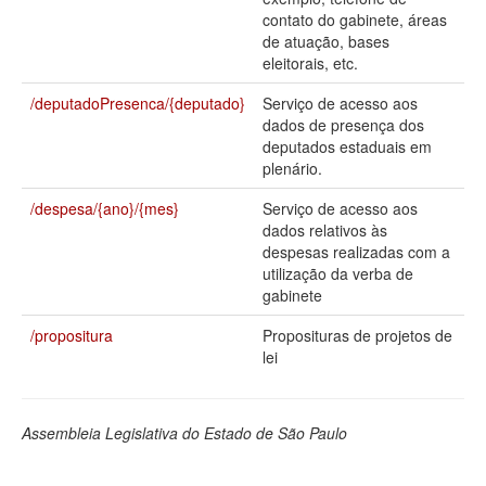
contato do gabinete, áreas
Deputados Estaduais
de atuação, bases
eleitorais, etc.
Administração
/deputadoPresenca/{deputado}
Serviço de acesso aos
Legislação
dados de presença dos
deputados estaduais em
Agenda
plenário.
Perguntas frequentes
/despesa/{ano}/{mes}
Serviço de acesso aos
dados relativos às
Contato
despesas realizadas com a
utilização da verba de
gabinete
/propositura
Proposituras de projetos de
lei
Assembleia Legislativa do Estado de São Paulo