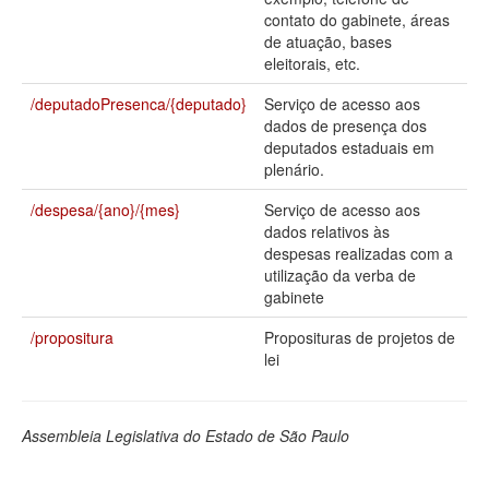
contato do gabinete, áreas
Deputados Estaduais
de atuação, bases
eleitorais, etc.
Administração
/deputadoPresenca/{deputado}
Serviço de acesso aos
Legislação
dados de presença dos
deputados estaduais em
Agenda
plenário.
Perguntas frequentes
/despesa/{ano}/{mes}
Serviço de acesso aos
dados relativos às
Contato
despesas realizadas com a
utilização da verba de
gabinete
/propositura
Proposituras de projetos de
lei
Assembleia Legislativa do Estado de São Paulo