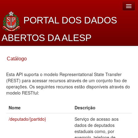
PORTAL DOS DADOS
ABERTOS DA ALESP
Home
Catálogo
Sobre o projeto
Esta API suporta o modelo Representational State Transfer
Dados Abertos Alesp
(REST) para acessar recursos através de um conjunto fixo de
Lei de Acesso à Informação
operações. Os seguintes recursos estão disponíveis através do
modelo RESTful:
Dados Governamentais Abertos
Nome
Descrição
Planejamento
/deputado/{partido}
Serviço de acesso aos
Catálogo de dados
dados de deputados
estaduais como, por
Processo Legislativo
exemplo, telefone de