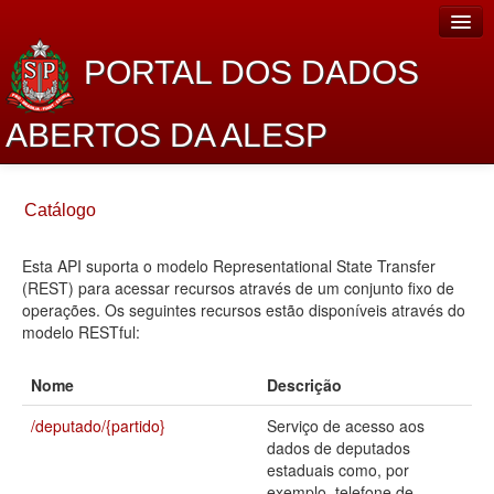
PORTAL DOS DADOS
ABERTOS DA ALESP
Home
Catálogo
Sobre o projeto
Esta API suporta o modelo Representational State Transfer
Dados Abertos Alesp
(REST) para acessar recursos através de um conjunto fixo de
Lei de Acesso à Informação
operações. Os seguintes recursos estão disponíveis através do
modelo RESTful:
Dados Governamentais Abertos
Nome
Descrição
Planejamento
/deputado/{partido}
Serviço de acesso aos
Catálogo de dados
dados de deputados
estaduais como, por
Processo Legislativo
exemplo, telefone de