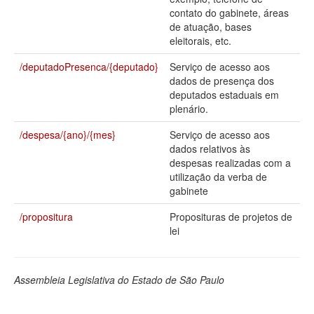
contato do gabinete, áreas
Deputados Estaduais
de atuação, bases
eleitorais, etc.
Administração
/deputadoPresenca/{deputado}
Serviço de acesso aos
Legislação
dados de presença dos
deputados estaduais em
Agenda
plenário.
Perguntas frequentes
/despesa/{ano}/{mes}
Serviço de acesso aos
dados relativos às
Contato
despesas realizadas com a
utilização da verba de
gabinete
/propositura
Proposituras de projetos de
lei
Assembleia Legislativa do Estado de São Paulo