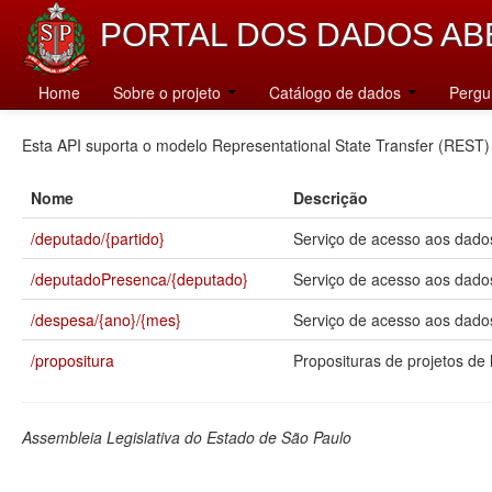
PORTAL DOS DADOS AB
Catálogo
Home
Sobre o projeto
Catálogo de dados
Pergu
Esta API suporta o modelo Representational State Transfer (REST)
Nome
Descrição
/deputado/{partido}
Serviço de acesso aos dados
/deputadoPresenca/{deputado}
Serviço de acesso aos dado
/despesa/{ano}/{mes}
Serviço de acesso aos dados
/propositura
Proposituras de projetos de l
Assembleia Legislativa do Estado de São Paulo