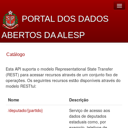
PORTAL DOS DADOS
ABERTOS DA ALESP
Home
Catálogo
Sobre o projeto
Esta API suporta o modelo Representational State Transfer
Dados Abertos Alesp
(REST) para acessar recursos através de um conjunto fixo de
Lei de Acesso à Informação
operações. Os seguintes recursos estão disponíveis através do
modelo RESTful:
Dados Governamentais Abertos
Nome
Descrição
Planejamento
/deputado/{partido}
Serviço de acesso aos
Catálogo de dados
dados de deputados
estaduais como, por
Processo Legislativo
exemplo, telefone de