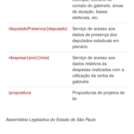
contato do gabinete, áreas
Deputados Estaduais
de atuação, bases
eleitorais, etc.
Administração
/deputadoPresenca/{deputado}
Serviço de acesso aos
Legislação
dados de presença dos
deputados estaduais em
Agenda
plenário.
Perguntas frequentes
/despesa/{ano}/{mes}
Serviço de acesso aos
dados relativos às
Contato
despesas realizadas com a
utilização da verba de
gabinete
/propositura
Proposituras de projetos de
lei
Assembleia Legislativa do Estado de São Paulo