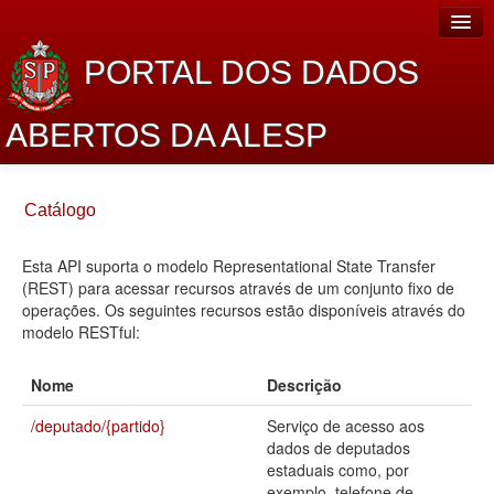
PORTAL DOS DADOS
ABERTOS DA ALESP
Home
Catálogo
Sobre o projeto
Esta API suporta o modelo Representational State Transfer
Dados Abertos Alesp
(REST) para acessar recursos através de um conjunto fixo de
Lei de Acesso à Informação
operações. Os seguintes recursos estão disponíveis através do
modelo RESTful:
Dados Governamentais Abertos
Nome
Descrição
Planejamento
/deputado/{partido}
Serviço de acesso aos
Catálogo de dados
dados de deputados
estaduais como, por
Processo Legislativo
exemplo, telefone de