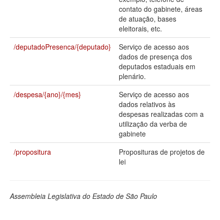
contato do gabinete, áreas
Deputados Estaduais
de atuação, bases
eleitorais, etc.
Administração
/deputadoPresenca/{deputado}
Serviço de acesso aos
Legislação
dados de presença dos
deputados estaduais em
Agenda
plenário.
Perguntas frequentes
/despesa/{ano}/{mes}
Serviço de acesso aos
dados relativos às
Contato
despesas realizadas com a
utilização da verba de
gabinete
/propositura
Proposituras de projetos de
lei
Assembleia Legislativa do Estado de São Paulo