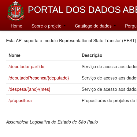
PORTAL DOS DADOS AB
Catálogo
Home
Sobre o projeto
Catálogo de dados
Pergu
Esta API suporta o modelo Representational State Transfer (REST)
Nome
Descrição
/deputado/{partido}
Serviço de acesso aos dados
/deputadoPresenca/{deputado}
Serviço de acesso aos dado
/despesa/{ano}/{mes}
Serviço de acesso aos dados
/propositura
Proposituras de projetos de l
Assembleia Legislativa do Estado de São Paulo