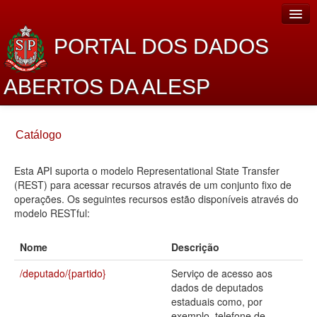
PORTAL DOS DADOS
ABERTOS DA ALESP
Home
Catálogo
Sobre o projeto
Esta API suporta o modelo Representational State Transfer
Dados Abertos Alesp
(REST) para acessar recursos através de um conjunto fixo de
Lei de Acesso à Informação
operações. Os seguintes recursos estão disponíveis através do
modelo RESTful:
Dados Governamentais Abertos
Nome
Descrição
Planejamento
/deputado/{partido}
Serviço de acesso aos
Catálogo de dados
dados de deputados
estaduais como, por
Processo Legislativo
exemplo, telefone de