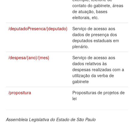
contato do gabinete, áreas
Deputados Estaduais
de atuação, bases
eleitorais, etc.
Administração
/deputadoPresenca/{deputado}
Serviço de acesso aos
Legislação
dados de presença dos
deputados estaduais em
Agenda
plenário.
Perguntas frequentes
/despesa/{ano}/{mes}
Serviço de acesso aos
dados relativos às
Contato
despesas realizadas com a
utilização da verba de
gabinete
/propositura
Proposituras de projetos de
lei
Assembleia Legislativa do Estado de São Paulo