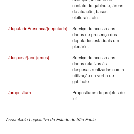
contato do gabinete, áreas
Deputados Estaduais
de atuação, bases
eleitorais, etc.
Administração
/deputadoPresenca/{deputado}
Serviço de acesso aos
Legislação
dados de presença dos
deputados estaduais em
Agenda
plenário.
Perguntas frequentes
/despesa/{ano}/{mes}
Serviço de acesso aos
dados relativos às
Contato
despesas realizadas com a
utilização da verba de
gabinete
/propositura
Proposituras de projetos de
lei
Assembleia Legislativa do Estado de São Paulo