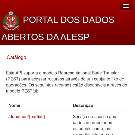
PORTAL DOS DADOS
ABERTOS DA ALESP
Home
Catálogo
Sobre o projeto
Esta API suporta o modelo Representational State Transfer
Dados Abertos Alesp
(REST) para acessar recursos através de um conjunto fixo de
Lei de Acesso à Informação
operações. Os seguintes recursos estão disponíveis através do
modelo RESTful:
Dados Governamentais Abertos
Nome
Descrição
Planejamento
/deputado/{partido}
Serviço de acesso aos
Catálogo de dados
dados de deputados
estaduais como, por
Processo Legislativo
exemplo, telefone de