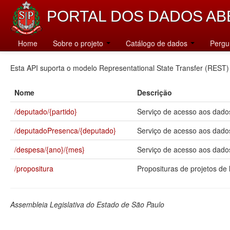
PORTAL DOS DADOS AB
Catálogo
Home
Sobre o projeto
Catálogo de dados
Pergu
Esta API suporta o modelo Representational State Transfer (REST)
Nome
Descrição
/deputado/{partido}
Serviço de acesso aos dados
/deputadoPresenca/{deputado}
Serviço de acesso aos dado
/despesa/{ano}/{mes}
Serviço de acesso aos dados
/propositura
Proposituras de projetos de l
Assembleia Legislativa do Estado de São Paulo