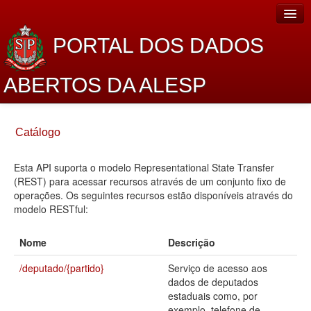
PORTAL DOS DADOS
ABERTOS DA ALESP
Home
Catálogo
Sobre o projeto
Esta API suporta o modelo Representational State Transfer
Dados Abertos Alesp
(REST) para acessar recursos através de um conjunto fixo de
Lei de Acesso à Informação
operações. Os seguintes recursos estão disponíveis através do
modelo RESTful:
Dados Governamentais Abertos
Nome
Descrição
Planejamento
/deputado/{partido}
Serviço de acesso aos
Catálogo de dados
dados de deputados
estaduais como, por
Processo Legislativo
exemplo, telefone de