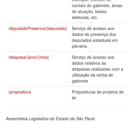
contato do gabinete, áreas
Deputados Estaduais
de atuação, bases
eleitorais, etc.
Administração
/deputadoPresenca/{deputado}
Serviço de acesso aos
Legislação
dados de presença dos
deputados estaduais em
Agenda
plenário.
Perguntas frequentes
/despesa/{ano}/{mes}
Serviço de acesso aos
dados relativos às
Contato
despesas realizadas com a
utilização da verba de
gabinete
/propositura
Proposituras de projetos de
lei
Assembleia Legislativa do Estado de São Paulo