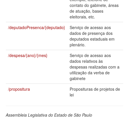
contato do gabinete, áreas
Deputados Estaduais
de atuação, bases
eleitorais, etc.
Administração
/deputadoPresenca/{deputado}
Serviço de acesso aos
Legislação
dados de presença dos
deputados estaduais em
Agenda
plenário.
Perguntas frequentes
/despesa/{ano}/{mes}
Serviço de acesso aos
dados relativos às
Contato
despesas realizadas com a
utilização da verba de
gabinete
/propositura
Proposituras de projetos de
lei
Assembleia Legislativa do Estado de São Paulo