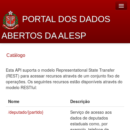
PORTAL DOS DADOS
ABERTOS DA ALESP
Home
Catálogo
Sobre o projeto
Esta API suporta o modelo Representational State Transfer
Dados Abertos Alesp
(REST) para acessar recursos através de um conjunto fixo de
Lei de Acesso à Informação
operações. Os seguintes recursos estão disponíveis através do
modelo RESTful:
Dados Governamentais Abertos
Nome
Descrição
Planejamento
/deputado/{partido}
Serviço de acesso aos
Catálogo de dados
dados de deputados
estaduais como, por
Processo Legislativo
exemplo, telefone de