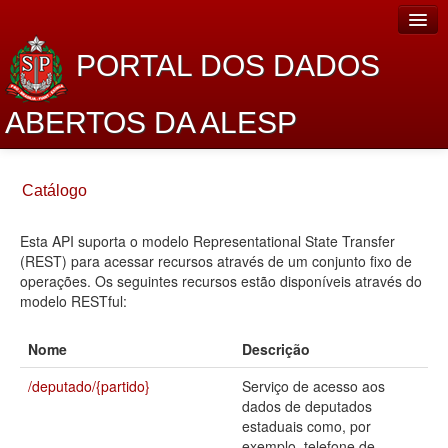
PORTAL DOS DADOS
ABERTOS DA ALESP
Home
Catálogo
Sobre o projeto
Esta API suporta o modelo Representational State Transfer
Dados Abertos Alesp
(REST) para acessar recursos através de um conjunto fixo de
Lei de Acesso à Informação
operações. Os seguintes recursos estão disponíveis através do
modelo RESTful:
Dados Governamentais Abertos
Nome
Descrição
Planejamento
/deputado/{partido}
Serviço de acesso aos
Catálogo de dados
dados de deputados
estaduais como, por
Processo Legislativo
exemplo, telefone de