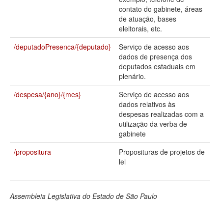
contato do gabinete, áreas
Deputados Estaduais
de atuação, bases
eleitorais, etc.
Administração
/deputadoPresenca/{deputado}
Serviço de acesso aos
Legislação
dados de presença dos
deputados estaduais em
Agenda
plenário.
Perguntas frequentes
/despesa/{ano}/{mes}
Serviço de acesso aos
dados relativos às
Contato
despesas realizadas com a
utilização da verba de
gabinete
/propositura
Proposituras de projetos de
lei
Assembleia Legislativa do Estado de São Paulo