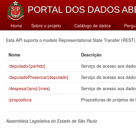
PORTAL DOS DADOS AB
Catálogo
Home
Sobre o projeto
Catálogo de dados
Pergu
Esta API suporta o modelo Representational State Transfer (REST)
Nome
Descrição
/deputado/{partido}
Serviço de acesso aos dados
/deputadoPresenca/{deputado}
Serviço de acesso aos dado
/despesa/{ano}/{mes}
Serviço de acesso aos dados
/propositura
Proposituras de projetos de l
Assembleia Legislativa do Estado de São Paulo