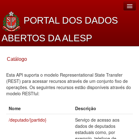
PORTAL DOS DADOS
ABERTOS DA ALESP
Home
Catálogo
Sobre o projeto
Esta API suporta o modelo Representational State Transfer
Dados Abertos Alesp
(REST) para acessar recursos através de um conjunto fixo de
Lei de Acesso à Informação
operações. Os seguintes recursos estão disponíveis através do
modelo RESTful:
Dados Governamentais Abertos
Nome
Descrição
Planejamento
/deputado/{partido}
Serviço de acesso aos
Catálogo de dados
dados de deputados
estaduais como, por
Processo Legislativo
exemplo, telefone de