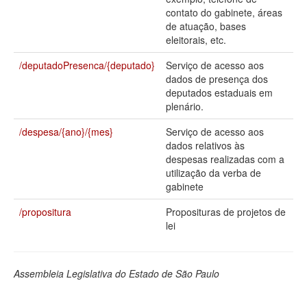
contato do gabinete, áreas
Deputados Estaduais
de atuação, bases
eleitorais, etc.
Administração
/deputadoPresenca/{deputado}
Serviço de acesso aos
Legislação
dados de presença dos
deputados estaduais em
Agenda
plenário.
Perguntas frequentes
/despesa/{ano}/{mes}
Serviço de acesso aos
dados relativos às
Contato
despesas realizadas com a
utilização da verba de
gabinete
/propositura
Proposituras de projetos de
lei
Assembleia Legislativa do Estado de São Paulo