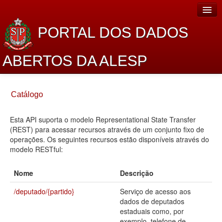
PORTAL DOS DADOS
ABERTOS DA ALESP
Home
Catálogo
Sobre o projeto
Esta API suporta o modelo Representational State Transfer
Dados Abertos Alesp
(REST) para acessar recursos através de um conjunto fixo de
Lei de Acesso à Informação
operações. Os seguintes recursos estão disponíveis através do
modelo RESTful:
Dados Governamentais Abertos
Nome
Descrição
Planejamento
/deputado/{partido}
Serviço de acesso aos
Catálogo de dados
dados de deputados
estaduais como, por
Processo Legislativo
exemplo, telefone de