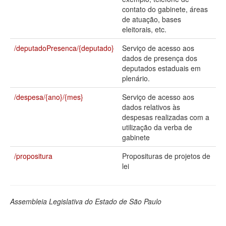
contato do gabinete, áreas
Deputados Estaduais
de atuação, bases
eleitorais, etc.
Administração
/deputadoPresenca/{deputado}
Serviço de acesso aos
Legislação
dados de presença dos
deputados estaduais em
Agenda
plenário.
Perguntas frequentes
/despesa/{ano}/{mes}
Serviço de acesso aos
dados relativos às
Contato
despesas realizadas com a
utilização da verba de
gabinete
/propositura
Proposituras de projetos de
lei
Assembleia Legislativa do Estado de São Paulo