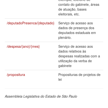
contato do gabinete, áreas
Deputados Estaduais
de atuação, bases
eleitorais, etc.
Administração
/deputadoPresenca/{deputado}
Serviço de acesso aos
Legislação
dados de presença dos
deputados estaduais em
Agenda
plenário.
Perguntas frequentes
/despesa/{ano}/{mes}
Serviço de acesso aos
dados relativos às
Contato
despesas realizadas com a
utilização da verba de
gabinete
/propositura
Proposituras de projetos de
lei
Assembleia Legislativa do Estado de São Paulo