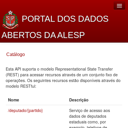
PORTAL DOS DADOS
ABERTOS DA ALESP
Home
Catálogo
Sobre o projeto
Esta API suporta o modelo Representational State Transfer
Dados Abertos Alesp
(REST) para acessar recursos através de um conjunto fixo de
Lei de Acesso à Informação
operações. Os seguintes recursos estão disponíveis através do
modelo RESTful:
Dados Governamentais Abertos
Nome
Descrição
Planejamento
/deputado/{partido}
Serviço de acesso aos
Catálogo de dados
dados de deputados
estaduais como, por
Processo Legislativo
exemplo, telefone de