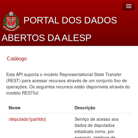
PORTAL DOS DADOS
ABERTOS DA ALESP
Home
Catálogo
Sobre o projeto
Esta API suporta o modelo Representational State Transfer
Dados Abertos Alesp
(REST) para acessar recursos através de um conjunto fixo de
Lei de Acesso à Informação
operações. Os seguintes recursos estão disponíveis através do
modelo RESTful:
Dados Governamentais Abertos
Nome
Descrição
Planejamento
/deputado/{partido}
Serviço de acesso aos
Catálogo de dados
dados de deputados
estaduais como, por
Processo Legislativo
exemplo, telefone de