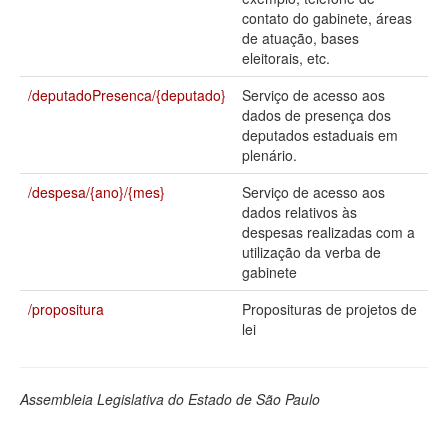
contato do gabinete, áreas
Deputados Estaduais
de atuação, bases
eleitorais, etc.
Administração
/deputadoPresenca/{deputado}
Serviço de acesso aos
Legislação
dados de presença dos
deputados estaduais em
Agenda
plenário.
Perguntas frequentes
/despesa/{ano}/{mes}
Serviço de acesso aos
dados relativos às
Contato
despesas realizadas com a
utilização da verba de
gabinete
/propositura
Proposituras de projetos de
lei
Assembleia Legislativa do Estado de São Paulo