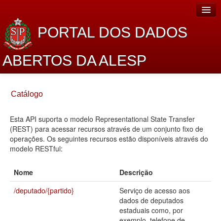
PORTAL DOS DADOS
ABERTOS DA ALESP
Home
Catálogo
Sobre o projeto
Esta API suporta o modelo Representational State Transfer
Dados Abertos Alesp
(REST) para acessar recursos através de um conjunto fixo de
Lei de Acesso à Informação
operações. Os seguintes recursos estão disponíveis através do
modelo RESTful:
Dados Governamentais Abertos
Nome
Descrição
Planejamento
/deputado/{partido}
Serviço de acesso aos
Catálogo de dados
dados de deputados
estaduais como, por
Processo Legislativo
exemplo, telefone de