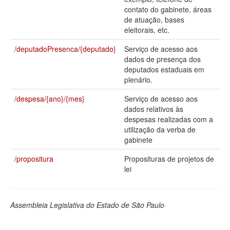
contato do gabinete, áreas
Deputados Estaduais
de atuação, bases
eleitorais, etc.
Administração
/deputadoPresenca/{deputado}
Serviço de acesso aos
Legislação
dados de presença dos
deputados estaduais em
Agenda
plenário.
Perguntas frequentes
/despesa/{ano}/{mes}
Serviço de acesso aos
dados relativos às
Contato
despesas realizadas com a
utilização da verba de
gabinete
/propositura
Proposituras de projetos de
lei
Assembleia Legislativa do Estado de São Paulo