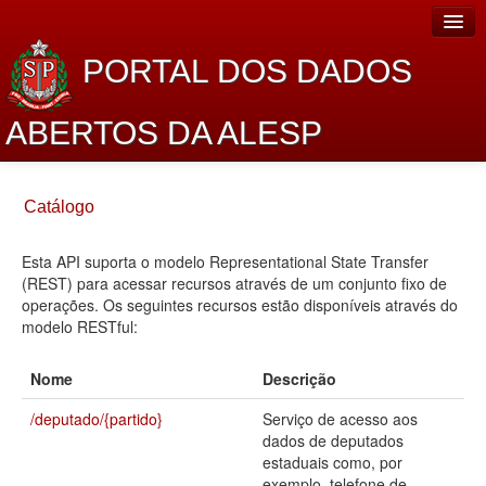
PORTAL DOS DADOS
ABERTOS DA ALESP
Home
Catálogo
Sobre o projeto
Esta API suporta o modelo Representational State Transfer
Dados Abertos Alesp
(REST) para acessar recursos através de um conjunto fixo de
Lei de Acesso à Informação
operações. Os seguintes recursos estão disponíveis através do
modelo RESTful:
Dados Governamentais Abertos
Nome
Descrição
Planejamento
/deputado/{partido}
Serviço de acesso aos
Catálogo de dados
dados de deputados
estaduais como, por
Processo Legislativo
exemplo, telefone de