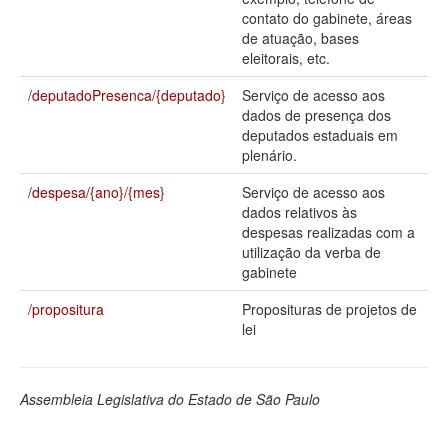
contato do gabinete, áreas
Deputados Estaduais
de atuação, bases
eleitorais, etc.
Administração
/deputadoPresenca/{deputado}
Serviço de acesso aos
Legislação
dados de presença dos
deputados estaduais em
Agenda
plenário.
Perguntas frequentes
/despesa/{ano}/{mes}
Serviço de acesso aos
dados relativos às
Contato
despesas realizadas com a
utilização da verba de
gabinete
/propositura
Proposituras de projetos de
lei
Assembleia Legislativa do Estado de São Paulo