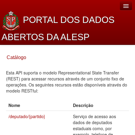
PORTAL DOS DADOS
ABERTOS DA ALESP
Home
Catálogo
Sobre o projeto
Esta API suporta o modelo Representational State Transfer
Dados Abertos Alesp
(REST) para acessar recursos através de um conjunto fixo de
Lei de Acesso à Informação
operações. Os seguintes recursos estão disponíveis através do
modelo RESTful:
Dados Governamentais Abertos
Nome
Descrição
Planejamento
/deputado/{partido}
Serviço de acesso aos
Catálogo de dados
dados de deputados
estaduais como, por
Processo Legislativo
exemplo, telefone de