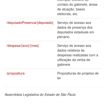
contato do gabinete, áreas
Deputados Estaduais
de atuação, bases
eleitorais, etc.
Administração
/deputadoPresenca/{deputado}
Serviço de acesso aos
Legislação
dados de presença dos
deputados estaduais em
Agenda
plenário.
Perguntas frequentes
/despesa/{ano}/{mes}
Serviço de acesso aos
dados relativos às
Contato
despesas realizadas com a
utilização da verba de
gabinete
/propositura
Proposituras de projetos de
lei
Assembleia Legislativa do Estado de São Paulo