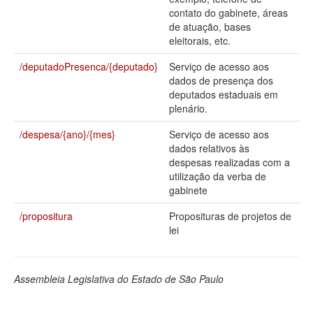
contato do gabinete, áreas
Deputados Estaduais
de atuação, bases
eleitorais, etc.
Administração
/deputadoPresenca/{deputado}
Serviço de acesso aos
Legislação
dados de presença dos
deputados estaduais em
Agenda
plenário.
Perguntas frequentes
/despesa/{ano}/{mes}
Serviço de acesso aos
dados relativos às
Contato
despesas realizadas com a
utilização da verba de
gabinete
/propositura
Proposituras de projetos de
lei
Assembleia Legislativa do Estado de São Paulo