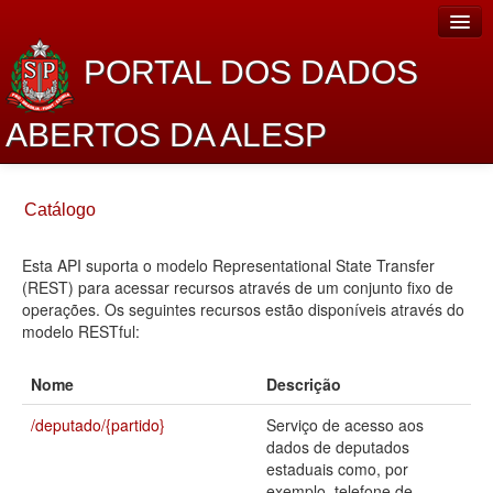
PORTAL DOS DADOS
ABERTOS DA ALESP
Home
Catálogo
Sobre o projeto
Esta API suporta o modelo Representational State Transfer
Dados Abertos Alesp
(REST) para acessar recursos através de um conjunto fixo de
Lei de Acesso à Informação
operações. Os seguintes recursos estão disponíveis através do
modelo RESTful:
Dados Governamentais Abertos
Nome
Descrição
Planejamento
/deputado/{partido}
Serviço de acesso aos
Catálogo de dados
dados de deputados
estaduais como, por
Processo Legislativo
exemplo, telefone de