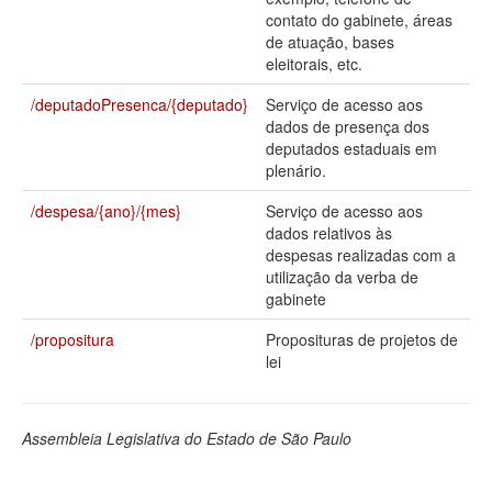
contato do gabinete, áreas
Deputados Estaduais
de atuação, bases
eleitorais, etc.
Administração
/deputadoPresenca/{deputado}
Serviço de acesso aos
Legislação
dados de presença dos
deputados estaduais em
Agenda
plenário.
Perguntas frequentes
/despesa/{ano}/{mes}
Serviço de acesso aos
dados relativos às
Contato
despesas realizadas com a
utilização da verba de
gabinete
/propositura
Proposituras de projetos de
lei
Assembleia Legislativa do Estado de São Paulo