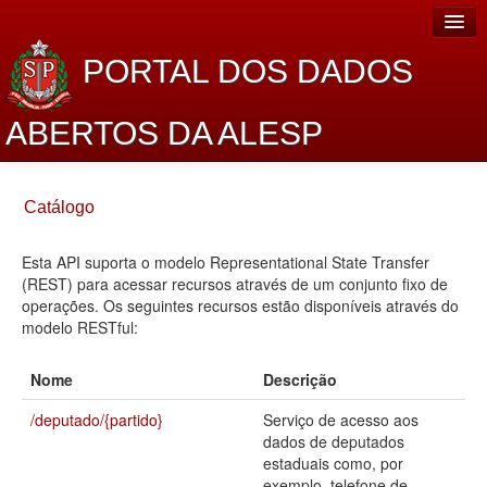
PORTAL DOS DADOS
ABERTOS DA ALESP
Home
Catálogo
Sobre o projeto
Esta API suporta o modelo Representational State Transfer
Dados Abertos Alesp
(REST) para acessar recursos através de um conjunto fixo de
Lei de Acesso à Informação
operações. Os seguintes recursos estão disponíveis através do
modelo RESTful:
Dados Governamentais Abertos
Nome
Descrição
Planejamento
/deputado/{partido}
Serviço de acesso aos
Catálogo de dados
dados de deputados
estaduais como, por
Processo Legislativo
exemplo, telefone de