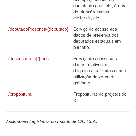
contato do gabinete, áreas
Deputados Estaduais
de atuação, bases
eleitorais, etc.
Administração
/deputadoPresenca/{deputado}
Serviço de acesso aos
Legislação
dados de presença dos
deputados estaduais em
Agenda
plenário.
Perguntas frequentes
/despesa/{ano}/{mes}
Serviço de acesso aos
dados relativos às
Contato
despesas realizadas com a
utilização da verba de
gabinete
/propositura
Proposituras de projetos de
lei
Assembleia Legislativa do Estado de São Paulo