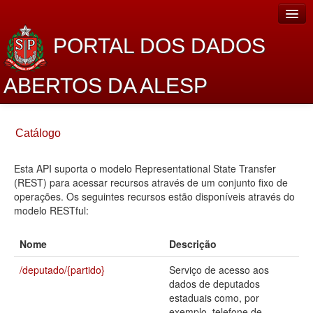
PORTAL DOS DADOS
ABERTOS DA ALESP
Home
Catálogo
Sobre o projeto
Esta API suporta o modelo Representational State Transfer
Dados Abertos Alesp
(REST) para acessar recursos através de um conjunto fixo de
Lei de Acesso à Informação
operações. Os seguintes recursos estão disponíveis através do
modelo RESTful:
Dados Governamentais Abertos
Nome
Descrição
Planejamento
/deputado/{partido}
Serviço de acesso aos
Catálogo de dados
dados de deputados
estaduais como, por
Processo Legislativo
exemplo, telefone de