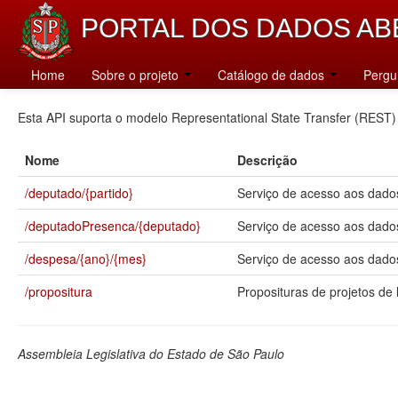
PORTAL DOS DADOS AB
Catálogo
Home
Sobre o projeto
Catálogo de dados
Pergu
Esta API suporta o modelo Representational State Transfer (REST)
Nome
Descrição
/deputado/{partido}
Serviço de acesso aos dados
/deputadoPresenca/{deputado}
Serviço de acesso aos dado
/despesa/{ano}/{mes}
Serviço de acesso aos dados
/propositura
Proposituras de projetos de l
Assembleia Legislativa do Estado de São Paulo